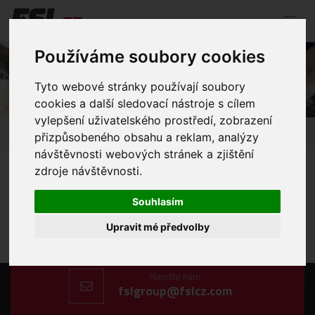
Používáme soubory cookies
FCL – celokontejnery všech typů
Tyto webové stránky používají soubory
cookies a další sledovací nástroje s cílem
vylepšení uživatelského prostředí, zobrazení
Úvod
Přeprava
Železniční přeprava
přizpůsobeného obsahu a reklam, analýzy
FCL – celokontejnery všech typů
návštěvnosti webových stránek a zjištění
zdroje návštěvnosti.
Souhlasím
Upravit mé předvolby
Zavolejte nám
+420 606 198 477
Napište nám
fslgroup@fslcz.com