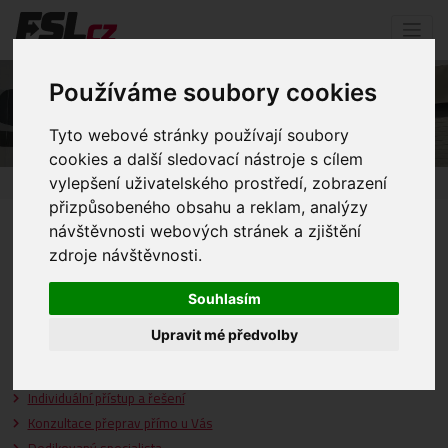
Používáme soubory cookies
Služby
Tyto webové stránky používají soubory
cookies a další sledovací nástroje s cílem
vylepšení uživatelského prostředí, zobrazení
Úvod
Služby
přizpůsobeného obsahu a reklam, analýzy
návštěvnosti webových stránek a zjištění
DTD – Ode dveří ke dveřím
zdroje návštěvnosti.
DTA, DTP – Ode dveří po letiště či přístav
Souhlasím
ATD, PTD – Z letiště / přístavu ke dveřím
Upravit mé předvolby
ATA, PTP – Z letiště / přístavu po letiště / přístav
Celosvětová nezávislá síť agentů v destinacích
Individuální přístup a řešení
Konzultace přeprav přímo u Vás