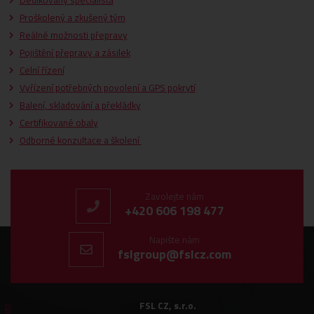
Dedikovaný specialista
Proškolený a zkušený tým
Reálné možnosti přepravy
Pojištění přepravy a zásilek
Celní řízení
Vyřízení potřebných povolení a GPS pokrytí
Balení, skladování a překládky
Certifikované obaly
Odborné konzultace a školení
Zavolejte nám
+420 606 198 477
Napište nám
fslgroup@fslcz.com
FSL CZ, s.r.o.