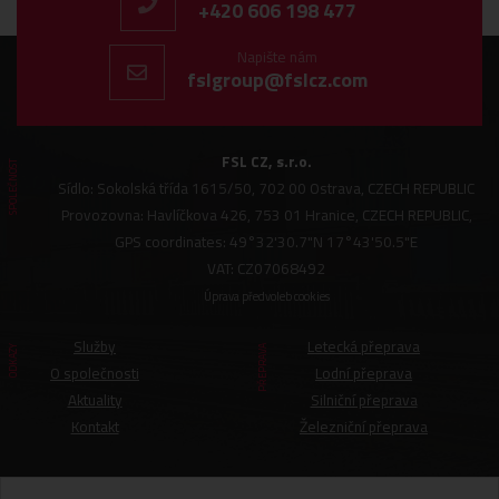
+420 606 198 477
Napište nám
fslgroup@fslcz.com
FSL CZ, s.r.o.
SPOLEČNOST
Sídlo: Sokolská třída 1615/50, 702 00 Ostrava, CZECH REPUBLIC
Provozovna: Havlíčkova 426, 753 01 Hranice, CZECH REPUBLIC,
GPS coordinates: 49°32'30.7"N 17°43'50.5"E
VAT: CZ07068492
Úprava předvoleb cookies
Služby
Letecká přeprava
ODKAZY
PŘEPRAVA
O společnosti
Lodní přeprava
Aktuality
Silniční přeprava
Kontakt
Železniční přeprava