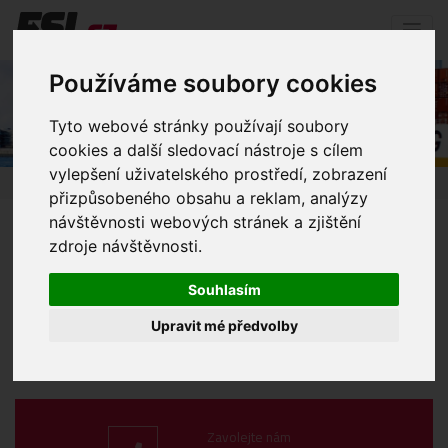
Používáme soubory cookies
Lodní přeprava
Tyto webové stránky používají soubory
cookies a další sledovací nástroje s cílem
vylepšení uživatelského prostředí, zobrazení
Úvod
Přeprava
Lodní přeprava
přizpůsobeného obsahu a reklam, analýzy
návštěvnosti webových stránek a zjištění
zdroje návštěvnosti.
FCL – celokontejnery všech typů
LCL – kusové zásilky
Souhlasím
BB – Break bulk – přeprava nadrozměrů
Upravit mé předvolby
Nebezpečné zásilky včetně tř. 1
Přepravy v teplotním režimu dle GDP
Zavolejte nám