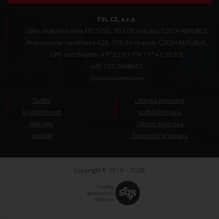
FSL CZ, s.r.o.
SPOLEČNOST
Sídlo: Sokolská třída 1615/50, 702 00 Ostrava, CZECH REPUBLIC
Provozovna: Havlíčkova 426, 753 01 Hranice, CZECH REPUBLIC,
GPS coordinates: 49°32'30.7"N 17°43'50.5"E
VAT: CZ07068492
Úprava předvoleb cookies
Služby
Letecká přeprava
ODKAZY
PŘEPRAVA
O společnosti
Lodní přeprava
Aktuality
Silniční přeprava
Kontakt
Železniční přeprava
Copyright © 2019 - 2026
Tvorba
webových
stránek