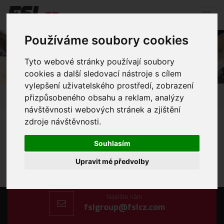
Používáme soubory cookies
Nebezpečné zásilky včetně tř. 1
Tyto webové stránky používají soubory
cookies a další sledovací nástroje s cílem
vylepšení uživatelského prostředí, zobrazení
Úvod
Přeprava
Lodní přeprava
přizpůsobeného obsahu a reklam, analýzy
Nebezpečné zásilky včetně tř. 1
návštěvnosti webových stránek a zjištění
zdroje návštěvnosti.
Souhlasím
Upravit mé předvolby
Zavolejte nám
+420 606 198 477
Napište nám
fslgroup@fslcz.com