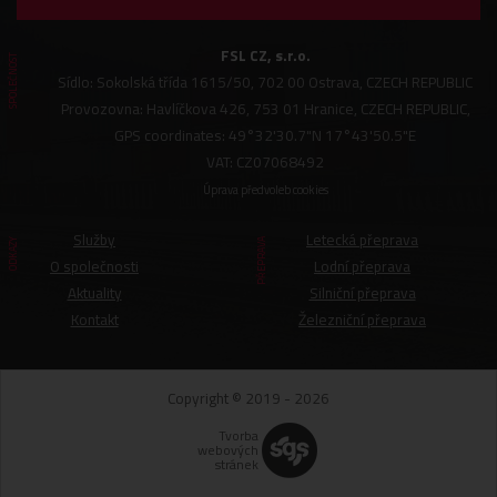
FSL CZ, s.r.o.
SPOLEČNOST
Sídlo: Sokolská třída 1615/50, 702 00 Ostrava, CZECH REPUBLIC
Provozovna: Havlíčkova 426, 753 01 Hranice, CZECH REPUBLIC,
GPS coordinates: 49°32'30.7"N 17°43'50.5"E
VAT: CZ07068492
Úprava předvoleb cookies
Služby
Letecká přeprava
ODKAZY
PŘEPRAVA
O společnosti
Lodní přeprava
Aktuality
Silniční přeprava
Kontakt
Železniční přeprava
Copyright © 2019 - 2026
Tvorba
webových
stránek