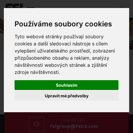
Používáme soubory cookies
zeleznicni-i
Tyto webové stránky používají soubory
cookies a další sledovací nástroje s cílem
vylepšení uživatelského prostředí, zobrazení
Úvod
Mediální soubory
zeleznicni-i
přizpůsobeného obsahu a reklam, analýzy
návštěvnosti webových stránek a zjištění
zdroje návštěvnosti.
Souhlasím
Upravit mé předvolby
Zavolejte nám
+420 606 198 477
Napište nám
fslgroup@fslcz.com