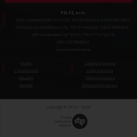
FSL CZ, s.r.o.
SPOLEČNOST
Sídlo: Sokolská třída 1615/50, 702 00 Ostrava, CZECH REPUBLIC
Provozovna: Havlíčkova 426, 753 01 Hranice, CZECH REPUBLIC,
GPS coordinates: 49°32'30.7"N 17°43'50.5"E
VAT: CZ07068492
Úprava předvoleb cookies
Služby
Letecká přeprava
ODKAZY
PŘEPRAVA
O společnosti
Lodní přeprava
Aktuality
Silniční přeprava
Kontakt
Železniční přeprava
Copyright © 2019 - 2026
Tvorba
webových
stránek