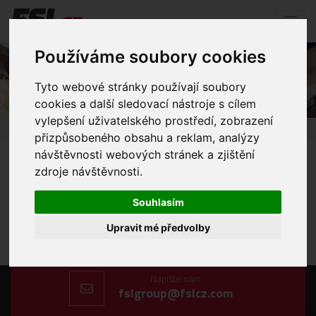
Používáme soubory cookies
zúžená rampa2
Tyto webové stránky používají soubory
cookies a další sledovací nástroje s cílem
vylepšení uživatelského prostředí, zobrazení
Úvod
Mediální soubory
zúžená rampa2
přizpůsobeného obsahu a reklam, analýzy
návštěvnosti webových stránek a zjištění
zdroje návštěvnosti.
Souhlasím
Upravit mé předvolby
Zavolejte nám
+420 606 198 477
Napište nám
fslgroup@fslcz.com