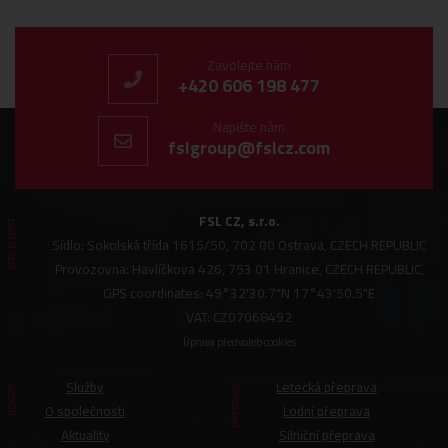
Zavolejte nám
+420 606 198 477
Napište nám
fslgroup@fslcz.com
FSL CZ, s.r.o.
SPOLEČNOST
Sídlo: Sokolská třída 1615/50, 702 00 Ostrava, CZECH REPUBLIC
Provozovna: Havlíčkova 426, 753 01 Hranice, CZECH REPUBLIC,
GPS coordinates: 49°32'30.7"N 17°43'50.5"E
VAT: CZ07068492
Úprava předvoleb cookies
Služby
Letecká přeprava
ODKAZY
PŘEPRAVA
O společnosti
Lodní přeprava
Aktuality
Silniční přeprava