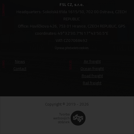
FSL CZ, s.r.o.
COMPANY
Headquarters: Sokolská třída 1615/50, 702 00 Ostrava, CZECH
REPUBLIC
Office: Havlíčkova 426, 753 01 Hranice, CZECH REPUBLIC, GPS
coordinates: 49°32'30.7"N 17°43'50.5"E
VAT: CZ07068492
Úprava předvoleb cookies
News
Air freight
LINKS
SEVICES
Contact
Ocean freight
Road freight
Rail freight
Copyright © 2019 - 2026
Tvorba
webových
stránek