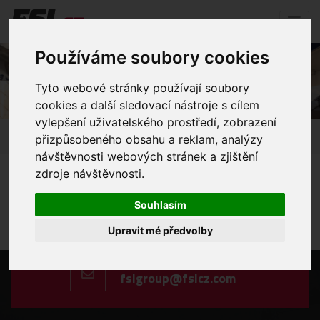
Používáme soubory cookies
Temperature controlled shipments
Tyto webové stránky používají soubory
cookies a další sledovací nástroje s cílem
vylepšení uživatelského prostředí, zobrazení
Home
Freight
Road freight
přizpůsobeného obsahu a reklam, analýzy
Temperature controlled shipments
návštěvnosti webových stránek a zjištění
zdroje návštěvnosti.
Souhlasím
Call us
+420 606 198 477
Upravit mé předvolby
Type us
fslgroup@fslcz.com