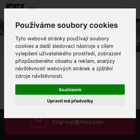
Používáme soubory cookies
Oversize shipments
Tyto webové stránky používají soubory
cookies a další sledovací nástroje s cílem
vylepšení uživatelského prostředí, zobrazení
Home
Freight
Road freight
Oversize shipments
přizpůsobeného obsahu a reklam, analýzy
návštěvnosti webových stránek a zjištění
zdroje návštěvnosti.
Souhlasím
Call us
+420 606 198 477
Upravit mé předvolby
Type us
fslgroup@fslcz.com