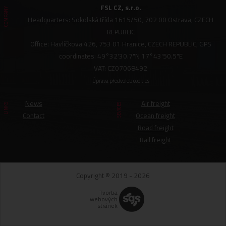
FSL CZ, s.r.o.
COMPANY
Headquarters: Sokolská třída 1615/50, 702 00 Ostrava, CZECH
REPUBLIC
Office: Havlíčkova 426, 753 01 Hranice, CZECH REPUBLIC, GPS
coordinates: 49°32'30.7"N 17°43'50.5"E
VAT: CZ07068492
Úprava předvoleb cookies
News
Air freight
LINKS
SEVICES
Contact
Ocean freight
Road freight
Rail freight
Copyright © 2019 - 2026
Tvorba
webových
stránek