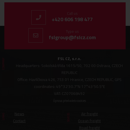
Call us
+420 606 198 477
Type us
fslgroup@fslcz.com
FSL CZ, s.r.o.
COMPANY
Headquarters: Sokolská třída 1615/50, 702 00 Ostrava, CZECH
REPUBLIC
Office: Havlíčkova 426, 753 01 Hranice, CZECH REPUBLIC, GPS
coordinates: 49°32'30.7"N 17°43'50.5"E
VAT: CZ07068492
Úprava předvoleb cookies
News
Air freight
LINKS
SEVICES
Contact
Ocean freight
Road freight